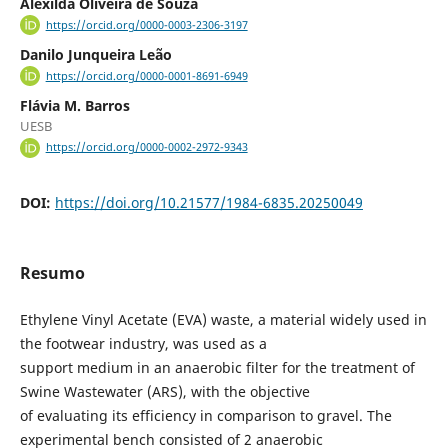
Alexilda Oliveira de Souza
https://orcid.org/0000-0003-2306-3197
Danilo Junqueira Leão
https://orcid.org/0000-0001-8691-6949
Flávia M. Barros
UESB
https://orcid.org/0000-0002-2972-9343
DOI:
https://doi.org/10.21577/1984-6835.20250049
Resumo
Ethylene Vinyl Acetate (EVA) waste, a material widely used in
the footwear industry, was used as a
support medium in an anaerobic filter for the treatment of
Swine Wastewater (ARS), with the objective
of evaluating its efficiency in comparison to gravel. The
experimental bench consisted of 2 anaerobic